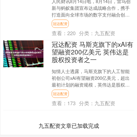
人民财讯8月14日电，8月14日，雷鸟创
新与蚂蚁集团宣布达成战略合作，携手
打造面向全球市场的数字支付融合创新
解决方案，推动AI与AR眼镜技术在本地
冠达配资
生活、移动支付....
查看：
220
分类：
九五配资
冠达配资 马斯克旗下的xAI有
望融资200亿美元 英伟达是
股权投资者之一
知情人士透露，马斯克旗下的人工智能
初创公司xAI有望融资200亿美元，超出
最初计划的融资规模，英伟达是股权投
资者之一。 因涉及未公开消息而不愿具
冠达配资
名的知情人士称，....
查看：
173
分类：
九五配资
九五配资文章已加载完成