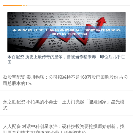
禾百配资 历史上最传奇的皇帝，曾被当作猪来养，即位后几乎亡
国
盈股宝配资 秦川物联：公司拟减持不超168万股已回购股份 占公
司总股本的1%
永之胜配资 不怕黑的小勇士，王力门亮起「迎娃回家」星光模
式
人人配资 对话中科创星李浩：硬科技投资要挖掘原始创新，找
到愿意和技术“打交道”的企业｜科创资本论