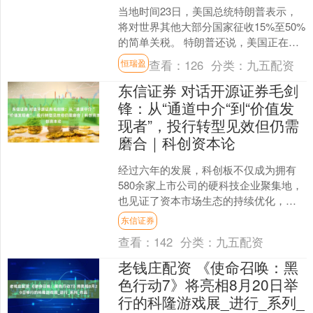
当地时间23日，美国总统特朗普表示，
将对世界其他大部分国家征收15%至50%
的简单关税。 特朗普还说，美国正在与
欧盟进行认真谈判，如果他们同意向美
查看：
126
分类：
九五配资
恒瑞盈
国企业开放，美....
东信证券 对话开源证券毛剑
锋：从“通道中介“到“价值发
现者”，投行转型见效但仍需
磨合｜科创资本论
经过六年的发展，科创板不仅成为拥有
580余家上市公司的硬科技企业聚集地，
也见证了资本市场生态的持续优化，冲
在一线的投行人有着最直观的观察和体
东信证券
会。 开源证券副总经....
查看：
142
分类：
九五配资
老钱庄配资 《使命召唤：黑
色行动7》将亮相8月20日举
行的科隆游戏展_进行_系列_