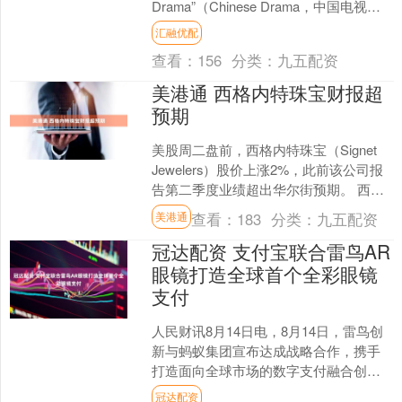
Drama”（Chinese Drama，中国电视
剧）成为海外新热词。在海外社交平台
汇融优配
上，“C-Dr....
查看：
156
分类：
九五配资
美港通 西格内特珠宝财报超
预期
美股周二盘前，西格内特珠宝（Signet
Jewelers）股价上涨2%，此前该公司报
告第二季度业绩超出华尔街预期。 西格
内特公告显示，当季调整后每股收益为
查看：
183
分类：
九五配资
美港通
1.....
冠达配资 支付宝联合雷鸟AR
眼镜打造全球首个全彩眼镜
支付
人民财讯8月14日电，8月14日，雷鸟创
新与蚂蚁集团宣布达成战略合作，携手
打造面向全球市场的数字支付融合创新
解决方案，推动AI与AR眼镜技术在本地
冠达配资