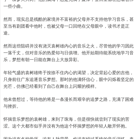
一些小曲。
然而，现实总是残酷的家境并不富裕的父母并不支持他学习音乐，甚
至当有剧团看中他时，也被父母一口回绝在父母眼中，读书才是正
途。
然而这些阻碍并没有浇灭袁树雄内心的音乐之火，尽管他的学习因此
一落千丈，但对音乐的热爱却与日俱增。他开始期待能系统地学习音
乐，梦想有朝一日能在舞台上大放异彩。
年轻气盛的袁树雄终于按捺不住内心的渴望，决定背起心爱的吉他，
只身前往广东追逐音乐梦想。那时的他满怀信心，眼中闪烁着坚定的
光芒，仿佛已经看到了自己在舞台上闪耀的模样。
他未曾想过，等待他的将是一条漫长而艰辛的追梦之路，充满了困难
与挫折。
怀揣音乐梦想的袁树雄，来到了珠海，但是很快就尝到了现实的苦
涩。这个大都市似乎并没有为他这个怀揣梦想的年轻人敞开怀抱。
因为没有名校学历、没有人脉背景，也没有经过系统的音乐训练，袁