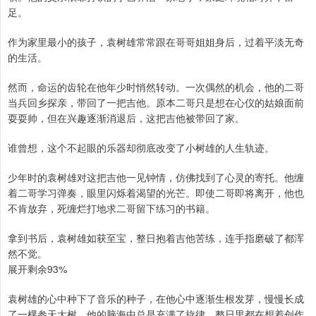
足。
作为家里最小的孩子，袁树雄常常跟在哥哥姐姐身后，过着平淡无奇
的生活。
然而，命运的齿轮在他年少时悄然转动。一次偶然的机会，他的二哥
当兵回乡探亲，带回了一把吉他。原本二哥只是想在心仪的姑娘面前
耍耍帅，但在兴趣逐渐消退后，这把吉他被带回了家。
谁曾想，这个不起眼的乐器却彻底改变了小树雄的人生轨迹。
少年时的袁树雄对这把吉他一见钟情，仿佛找到了心灵的寄托。他缠
着二哥学习弹奏，眼里闪烁着渴望的光芒。即使二哥即将离开，他也
不肯放弃，死缠烂打地求二哥留下练习的书籍。
拿到书后，袁树雄如获至宝，整日抱着吉他苦练，连手指磨破了都浑
然不觉。
展开剩余93%
袁树雄的心中种下了音乐的种子，在他心中逐渐生根发芽，慢慢长成
了一棵参天大树。他的脑海中总是充满了旋律，整日里都在想着创作