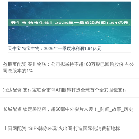
天牛宝 特宝生物：2026年一季度净利润1.64亿元
盈股宝配资 秦川物联：公司拟减持不超168万股已回购股份 占公
司总股本的1%
冠达配资 支付宝联合雷鸟AR眼镜打造全球首个全彩眼镜支付
长城配资 锁定暑期档，超60部中外影片来袭！_时间_故事_历史
上阳网配资 “SIP•韩你来玩”火出圈 打造国际化消费新地标