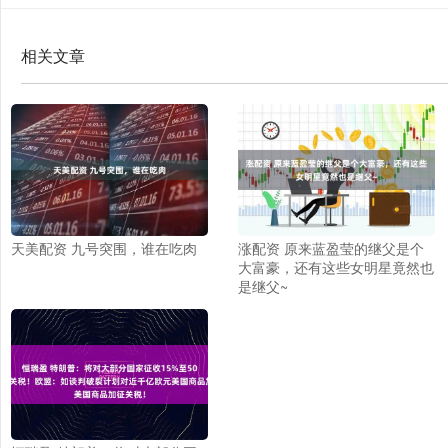
相关文章
天美配资 九号突围，谁在吃肉
涨配资 原来蓝盈莹的继父是个
大富豪，还有这些女明星竟然也
是继父~