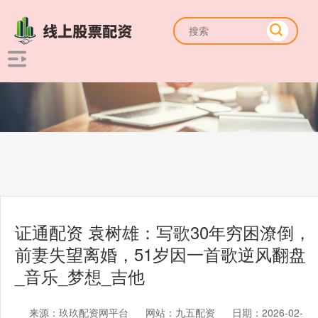
证通配资 袁树雄：写歌30年穷困潦倒，
前妻失望离婚，51岁因一首歌逆风翻盘
_音乐_梦想_吉他
来源：玖玖配资网平台
网站：九五配资
日期：2026-02-