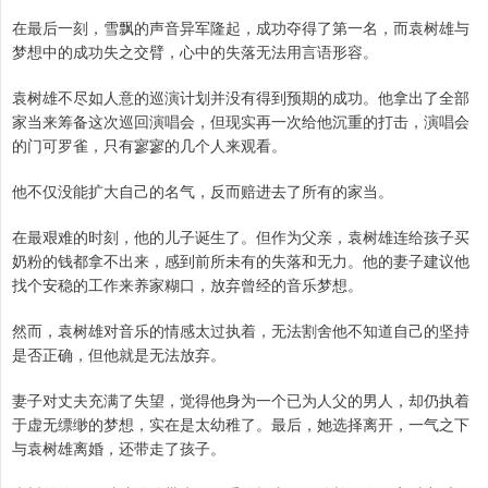
在最后一刻，雪飘的声音异军隆起，成功夺得了第一名，而袁树雄与
梦想中的成功失之交臂，心中的失落无法用言语形容。
袁树雄不尽如人意的巡演计划并没有得到预期的成功。他拿出了全部
家当来筹备这次巡回演唱会，但现实再一次给他沉重的打击，演唱会
的门可罗雀，只有寥寥的几个人来观看。
他不仅没能扩大自己的名气，反而赔进去了所有的家当。
在最艰难的时刻，他的儿子诞生了。但作为父亲，袁树雄连给孩子买
奶粉的钱都拿不出来，感到前所未有的失落和无力。他的妻子建议他
找个安稳的工作来养家糊口，放弃曾经的音乐梦想。
然而，袁树雄对音乐的情感太过执着，无法割舍他不知道自己的坚持
是否正确，但他就是无法放弃。
妻子对丈夫充满了失望，觉得他身为一个已为人父的男人，却仍执着
于虚无缥缈的梦想，实在是太幼稚了。最后，她选择离开，一气之下
与袁树雄离婚，还带走了孩子。