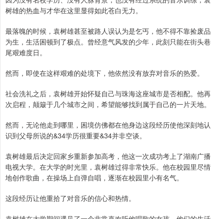
树雄的热血与才华在这里显得如此苍白无力。
最落魄的时候，袁树雄甚至被路人误认为是乞丐，他不得不靠捡废品
为生，生活困顿到了极点。曾经意气风发的少年，此刻只能在街头巷
尾艰难度日。
然而，即使在这样艰难的处境下，他依然没有放弃对音乐的热爱。
社会洗礼之后，袁树雄开始怀疑自己与珠海这座城市是否相配。他再
次启程，颠簸于几个城市之间，希望能够找到属于自己的一片天地。
然而，无论他走到哪里，困境仿佛都在他身边这段经历使他深刻地认
识到父母所说的&34学历很重要&34并非空谈。
袁树雄最后决定回家乡重新参加高考，他这一次成功考上了湖南广播
电视大学。在大学的时光里，袁树雄过得非常快乐。他在校园里尽情
地创作歌曲，在操场上自弹自唱，逐渐在校园里小有名气。
这段经历让他重拾了对音乐的信心和热情。
袁树雄在大学期间遇见了一个非常喜欢听他唱歌的女孩，他们的生活