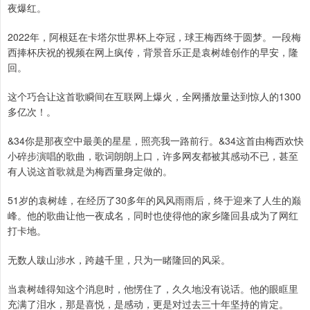
夜爆红。
2022年，阿根廷在卡塔尔世界杯上夺冠，球王梅西终于圆梦。一段梅
西捧杯庆祝的视频在网上疯传，背景音乐正是袁树雄创作的早安，隆
回。
这个巧合让这首歌瞬间在互联网上爆火，全网播放量达到惊人的1300
多亿次！。
&34你是那夜空中最美的星星，照亮我一路前行。&34这首由梅西欢快
小碎步演唱的歌曲，歌词朗朗上口，许多网友都被其感动不已，甚至
有人说这首歌就是为梅西量身定做的。
51岁的袁树雄，在经历了30多年的风风雨雨后，终于迎来了人生的巅
峰。他的歌曲让他一夜成名，同时也使得他的家乡隆回县成为了网红
打卡地。
无数人跋山涉水，跨越千里，只为一睹隆回的风采。
当袁树雄得知这个消息时，他愣住了，久久地没有说话。他的眼眶里
充满了泪水，那是喜悦，是感动，更是对过去三十年坚持的肯定。