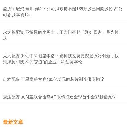
盈股宝配资 秦川物联：公司拟减持不超168万股已回购股份 占公
司总股本的1%
永之胜配资 不怕黑的小勇士，王力门亮起「迎娃回家」星光模
式
人人配资 对话中科创星李浩：硬科技投资要挖掘原始创新，找
到愿意和技术“打交道”的企业｜科创资本论
亿本配资 三星赢得客户165亿美元的芯片制造供应协议
冠达配资 支付宝联合雷鸟AR眼镜打造全球首个全彩眼镜支付
最新文章