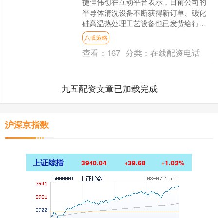
捷佳伟创在互动平台表示，目前公司的
半导体清洗设备不断获得新订单、碳化
硅高温热处理工艺设备也已发货给行业
头部客户，并且公司在持续研发其他半
八戒策略
导体及泛半导体相关设备。....
查看：
167
分类：
在线配资电话
九五配资文章已加载完成
沪深京指数
上证综指
3940.04
+39.68
+1.02%