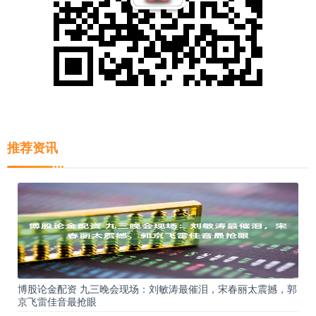
推荐资讯
博股论金配资 九三晚会现场：刘敏涛最催泪，宋春丽太震撼，郭
京飞雷佳音最抢眼