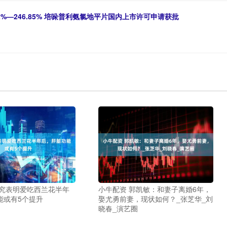
2%—246.85% 培哚普利氨氯地平片国内上市许可申请获批
研究表明爱吃西兰花半年
小牛配资 郭凯敏：和妻子离婚6年，
能或有5个提升
娶尤勇前妻，现状如何？_张芝华_刘
晓春_演艺圈