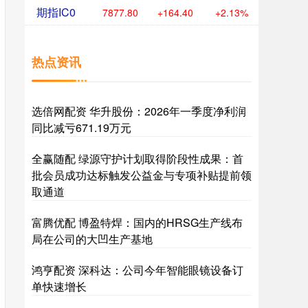
期指IC0
7877.80
+164.40
+2.13%
热点资讯
选倍网配资 华升股份：2026年一季度净利润
同比减亏671.19万元
全赢随配 绿源守护计划取得阶段性成果：首
批会员成功达标触发公益金与专项补贴提前领
取通道
富腾优配 博盈特焊：国内的HRSG生产线布
局在公司的大凹生产基地
鸿亨配资 深科达：公司今年智能眼镜设备订
单快速增长