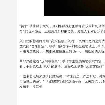
“躺平” 被曲解了太久，直到华媒视野把躺坪音乐周带到金
命” 的音乐盛会，正在用最舒服的姿势，颠覆人们对音乐节
入口处的标语牌写着 “高跟鞋禁止入内”，取而代之的是
放式的 “音乐帐篷”，歌手们穿着棉麻衬衫坐在地毯上，和
不用考虑票房，只想把藏在抽屉里的 demo，唱给懂的人听
草坪深处藏着 “反内卷市集”：手作摊主慢悠悠地编织竹篮
看，不买也欢迎聊天” 的牌子。最受欢迎的是 “烦恼交换
一位带着电脑来加班的姑娘说：“本来想边工作边听歌，结
再做也没关系’。” 华媒视野打造的这场革命，无关对抗，只
发布于：浙江省