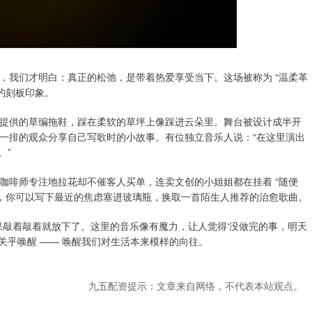
华，我们才明白：真正的松弛，是带着热爱享受当下。这场被称为 “温柔革
的刻板印象。
免费提供的草编拖鞋，踩在柔软的草坪上像踩进云朵里。舞台被设计成半开
第一排的观众分享自己写歌时的小故事。有位独立音乐人说：“在这里演出
。”
，咖啡师专注地拉花却不催客人买单，连卖文创的小姐姐都在挂着 “随便
站”，你可以写下最近的焦虑塞进玻璃瓶，换取一首陌生人推荐的治愈歌曲。
果敲着敲着就放下了。这里的音乐像有魔力，让人觉得‘没做完的事，明天
关乎唤醒 —— 唤醒我们对生活本来模样的向往。
九五配资提示：文章来自网络，不代表本站观点。