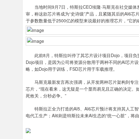
当地时间9月7日，特斯拉CEO埃隆·马斯克在社交媒体
审，称这款芯片将成为“史诗级”产品，且紧随其后的AI6芯
于参数数量低于2500亿的模型来说最好的推理芯片，“它的
此前8月，特斯拉叫停了其芯片设计项目Dojo，项目负责人
Dojo项目，是因为公司将资源分散用于两种不同的AI芯片
略，如Dojo用于训练，FSD芯片用于车载推理。
马斯克最新发言再次强调，从开发两种芯片架构到专注于
芯片，“现在看来，这无疑是一个显而易见且正确的决定。如
死攸关，分秒必争。”
特斯拉正全力打造的AI5、AI6芯片预计将支持其人工智
电代工生产；AI6则是特斯拉未来AI生态的“统一心脏”，将