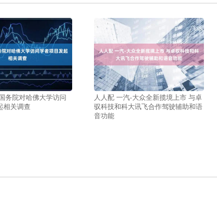
美国务院对哈佛大学访问
人人配 一汽-大众全新揽境上市 与卓
起相关调查
驭科技和科大讯飞合作驾驶辅助和语
音功能