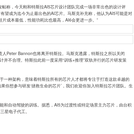
发帖称，今天刚和特斯拉AI5芯片设计团队完成一场非常出色的设计评
片有望成为迄今为止最出色的AI芯片。马斯克补充称，他认为AI5可能是对
硅片成本最低，性能功耗比也最高，AI6会更进一步。”
Peter Bannon也将离开特斯拉。马斯克透露，特斯拉之所以关闭
设计并不合理。特斯拉此前一度采用“训练+推理”双轨并行的芯片研发策
一种架构，意味着特斯拉所有的芯片人才都将专注于打造这款卓越的
果你想参与研发‘拯救生命的芯片’，我们欢迎你加入特斯拉芯片团队。生
能和自动驾驶的训练。据悉，AI5为过渡性或特定场景主力芯片，由台积
由三星电子代工。