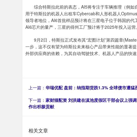
综合特斯拉此前的表态，AI5将专注于车辆推理（例如自动
用于特斯拉的机器人出租车Cybercab和人形机器人Optim
领导者地位，AI6首批样品预计将在三星电子位于韩国的
AI6芯片的量产，三星的得州工厂预计将于2025年投入运营
9月2日，特斯拉正式发布其“宏图计划”第四篇章(Master 
一步，这不仅有望为特斯拉未来核心产品带来性能的显著提
外部供应商的依赖，为其自动驾驶技术、机器人产品的快速
上一篇：
华瑞优配 盘前：纳指期货跌1.3% 全球债市遭猛
下一篇：
家财猫配资 刘洪建在滇池度假区干部会议上强调
作出积极贡献
相关文章