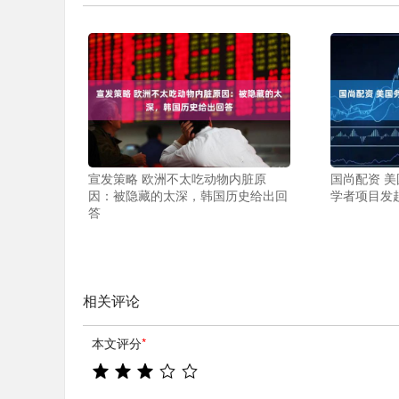
宣发策略 欧洲不太吃动物内脏原
国尚配资 
因：被隐藏的太深，韩国历史给出回
学者项目发
答
相关评论
本文评分
*