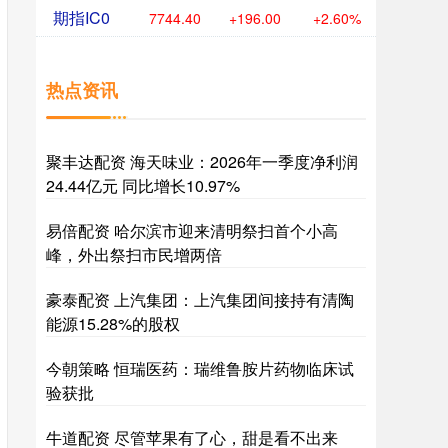
期指IC0
7744.40
+196.00
+2.60%
热点资讯
聚丰达配资 海天味业：2026年一季度净利润
24.44亿元 同比增长10.97%
易倍配资 哈尔滨市迎来清明祭扫首个小高
峰，外出祭扫市民增两倍
豪泰配资 上汽集团：上汽集团间接持有清陶
能源15.28%的股权
今朝策略 恒瑞医药：瑞维鲁胺片药物临床试
验获批
牛道配资 尽管苹果有了心，甜是看不出来