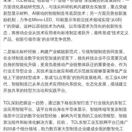
方面强化基础研究投入，与顶尖科研机构共建联合实验室，重点突破
新型显示材料、AI驱动的智能制造等底层技术；另一方面完善创新激
励机制，力争在Micro-LED、印刷显示等前沿技术领域实现“从0到
1”的突破。这种以原创技术为内核、以市场需求为导向的创新性生
态，将推动企业从技术应用者向标准制定者跃升，最终形成“技术定义
产品、创新引领市场”的全球竞争优势。
二是输出标杆经验，构建产业赋能新范式，引领智能制造协同发展。
在全球制造业数字化转型加速的背景下，领先科技企业不仅需要完成
自身的智能化升级，更肩负着推动产业链整体跃迁的重要使命。作为
行业主导型企业，其技术溢出效应和模式示范效应能够显著降低产业
链上下游的转型成本，形成“以点带面”的协同发展格局。在工业4.0时
代，智能制造已从单点技术应用转向系统化、生态化发展，亟须建立
开放共享的转型方法论和实践平台。
TCL深刻把握这一趋势，通过旗下格创东智打造了行业领先的东智工
业应用智能平台。该平台将自身在半导体显示、智能终端等复杂制造
场景中沉淀的数字化转型经验，解构为可复用的工业机理模型、智能
算法组件和标准化解决方案。目前， TCL东智工业互联网平台已推广
到20多个细分领域，助力数百家大型制造企业建成全面的数智化工