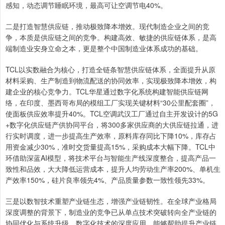
感知，动态调节睡眠环境，最高可让空调节电40%。
二是打造智慧供应链，推动极致降本增效。现代制造企业之间的竞
争，本质是供应链之间的竞争。构建高效、敏捷的供应链体系，是高
端制造业安身立命之本，更是整个中国制造业体系成功的基础。
TCL以实数融合为核心，打造全链条智慧供应链体系，全面提升从原
材料采购、生产制造到物流配送的协同效率，实现极致降本增效，构
建企业的核心竞争力。TCL华星通过数字化系统构建智能供应链网
络，在印度、墨西哥布局的模组工厂实现关键材料“30公里配套圈”，
使面板供应效率提升40%。TCL空调武汉工厂通过自主开发设计的5G
+数字化供应链产供协同平台，将300多家供应商的大供应链拉通，进
行实时调度，进一步提高生产效率，原料库存同比下降10%，库存占
用资金减少30%，准时交货量提高15%，采购成本大幅下降。TCL中
环借助深蓝AI模型，将技术平台与智能生产线深度整合，提高产品一
致性和品效，大大降低运营成本，提升人均劳动生产率200%、单机生
产效率150%，硅片良率领先4%、产品质量参数一致性领先33%。
三是以数智技术重塑产业链生态，增强产业链韧性。在全球产业格局
深度调整的背景下，制造业的竞争已从单点技术突破转向全产业链的
协同优化与系统升级。数字化技术的深度应用，能够帮助提升产业链