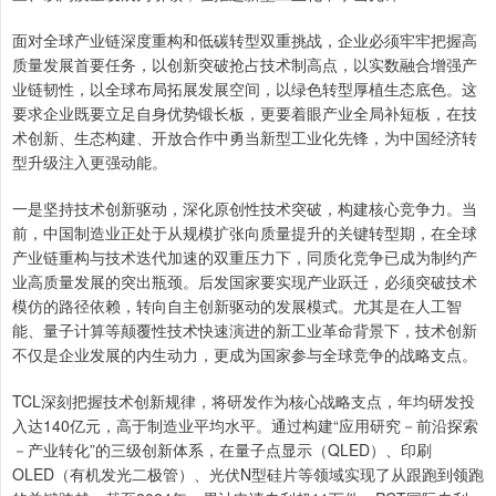
面对全球产业链深度重构和低碳转型双重挑战，企业必须牢牢把握高
质量发展首要任务，以创新突破抢占技术制高点，以实数融合增强产
业链韧性，以全球布局拓展发展空间，以绿色转型厚植生态底色。这
要求企业既要立足自身优势锻长板，更要着眼产业全局补短板，在技
术创新、生态构建、开放合作中勇当新型工业化先锋，为中国经济转
型升级注入更强动能。
一是坚持技术创新驱动，深化原创性技术突破，构建核心竞争力。当
前，中国制造业正处于从规模扩张向质量提升的关键转型期，在全球
产业链重构与技术迭代加速的双重压力下，同质化竞争已成为制约产
业高质量发展的突出瓶颈。后发国家要实现产业跃迁，必须突破技术
模仿的路径依赖，转向自主创新驱动的发展模式。尤其是在人工智
能、量子计算等颠覆性技术快速演进的新工业革命背景下，技术创新
不仅是企业发展的内生动力，更成为国家参与全球竞争的战略支点。
TCL深刻把握技术创新规律，将研发作为核心战略支点，年均研发投
入达140亿元，高于制造业平均水平。通过构建“应用研究－前沿探索
－产业转化”的三级创新体系，在量子点显示（QLED）、印刷
OLED（有机发光二极管）、光伏N型硅片等领域实现了从跟跑到领跑