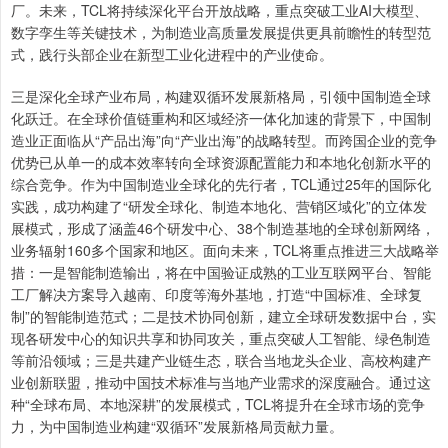
厂。未来，TCL将持续深化平台开放战略，重点突破工业AI大模型、
数字孪生等关键技术，为制造业高质量发展提供更具前瞻性的转型范
式，践行头部企业在新型工业化进程中的产业使命。
三是深化全球产业布局，构建双循环发展新格局，引领中国制造全球
化跃迁。在全球价值链重构和区域经济一体化加速的背景下，中国制
造业正面临从“产品出海”向“产业出海”的战略转型。而跨国企业的竞争
优势已从单一的成本效率转向全球资源配置能力和本地化创新水平的
综合竞争。作为中国制造业全球化的先行者，TCL通过25年的国际化
实践，成功构建了“研发全球化、制造本地化、营销区域化”的立体发
展模式，形成了涵盖46个研发中心、38个制造基地的全球创新网络，
业务辐射160多个国家和地区。面向未来，TCL将重点推进三大战略举
措：一是智能制造输出，将在中国验证成熟的工业互联网平台、智能
工厂解决方案导入越南、印度等海外基地，打造“中国标准、全球复
制”的智能制造范式；二是技术协同创新，建立全球研发数据中台，实
现各研发中心的知识共享和协同攻关，重点突破人工智能、绿色制造
等前沿领域；三是共建产业链生态，联合当地龙头企业、高校构建产
业创新联盟，推动中国技术标准与当地产业需求的深度融合。通过这
种“全球布局、本地深耕”的发展模式，TCL将提升在全球市场的竞争
力，为中国制造业构建“双循环”发展新格局贡献力量。