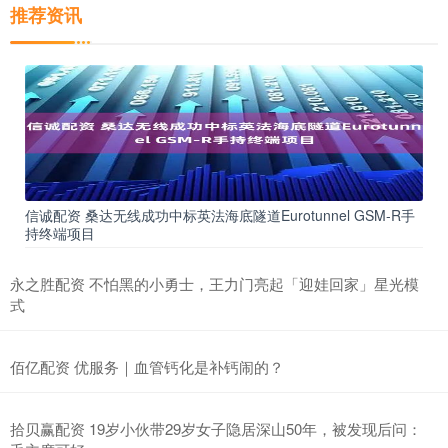
推荐资讯
信诚配资 桑达无线成功中标英法海底隧道Eurotunnel GSM-R手
持终端项目
永之胜配资 不怕黑的小勇士，王力门亮起「迎娃回家」星光模
式
佰亿配资 优服务｜血管钙化是补钙闹的？
拾贝赢配资 19岁小伙带29岁女子隐居深山50年，被发现后问：