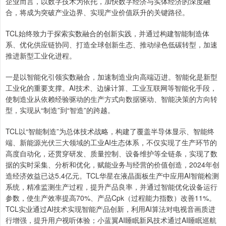
企业而言，以数字技术为依托，加快数字经济与实体经济的深度融
合，将成为突破产业边界、实现产业价值跃升的关键路径。
TCL始终致力于探索实数融合的创新实践，并通过构建智能制造体
系、优化供应链协同、打造全球创新生态、推动绿色低碳转型，加速
推进新型工业化进程。
一是以智能化引领实数融合，加速制造业向高端迈进。智能化是新型
工业化的重要支撑。AI技术、边缘计算、工业互联网等智能化手段，
使制造业从依赖经验驱动的生产方式向数据驱动、智能决策的方向转
型，实现从“制造”到“智造”的跨越。
TCL以“智能制造”为总体技术战略，构建了覆盖半导体显示、智能终
端、新能源光伏三大领域的工业AI生态体系，不仅实现了生产环节的
高度自动化，还贯穿研发、质量控制、设备维护等全链条，实现了数
据的实时采集、分析和优化，赋能业务与经营的价值创造，2024年创
造经济效益已达5.4亿元。TCL华星在液晶面板生产中应用AI智能检测
系统，精准监测生产过程，提升产品良率，并通过智能优化设备运行
参数，使生产效率提高70%、产品Cpk（过程能力指数）改善11%。
TCL实业通过AI技术实现智能产品创新，利用AI算法对电视音画质进
行增强，提升用户视听体验；小蓝翼AI睡眠新风技术通过AI睡眠巡航