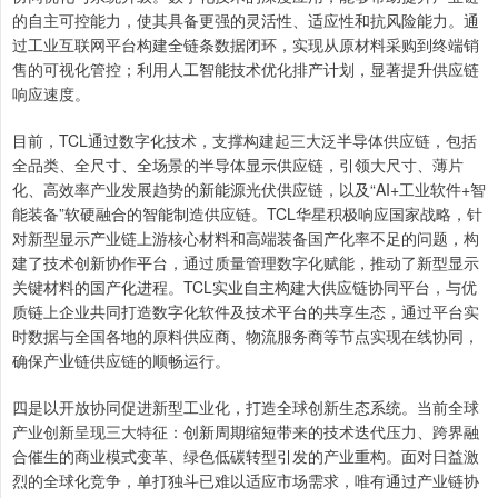
的自主可控能力，使其具备更强的灵活性、适应性和抗风险能力。通
过工业互联网平台构建全链条数据闭环，实现从原材料采购到终端销
售的可视化管控；利用人工智能技术优化排产计划，显著提升供应链
响应速度。
目前，TCL通过数字化技术，支撑构建起三大泛半导体供应链，包括
全品类、全尺寸、全场景的半导体显示供应链，引领大尺寸、薄片
化、高效率产业发展趋势的新能源光伏供应链，以及“AI+工业软件+智
能装备”软硬融合的智能制造供应链。TCL华星积极响应国家战略，针
对新型显示产业链上游核心材料和高端装备国产化率不足的问题，构
建了技术创新协作平台，通过质量管理数字化赋能，推动了新型显示
关键材料的国产化进程。TCL实业自主构建大供应链协同平台，与优
质链上企业共同打造数字化软件及技术平台的共享生态，通过平台实
时数据与全国各地的原料供应商、物流服务商等节点实现在线协同，
确保产业链供应链的顺畅运行。
四是以开放协同促进新型工业化，打造全球创新生态系统。当前全球
产业创新呈现三大特征：创新周期缩短带来的技术迭代压力、跨界融
合催生的商业模式变革、绿色低碳转型引发的产业重构。面对日益激
烈的全球化竞争，单打独斗已难以适应市场需求，唯有通过产业链协