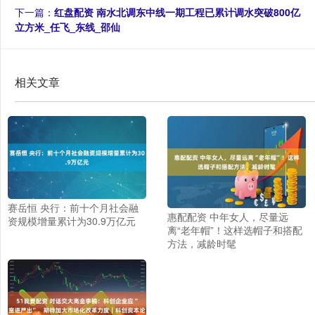
下一篇：
红盘配资 南水北调东中线一期工程已累计调水突破800亿
立方米_任飞_东线_邵仙
相关文章
赛岳恒 央行：前十个月社会融
惠配配资 中年女人，尽量远
资规模增量累计为30.9万亿元
离“老年帽”！这样选帽子和搭配
方法，减龄时髦