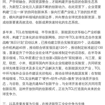
同、产学研融合、跨国资源整合，才能构建开放包容的创新生态系
统，为新型工业化注入源源不断的创新动力。在此背景下，企业需要
构建“三位一体”的协同创新体系：纵向打通产业链上下游的技术壁
垒，横向跨越学科领域的创新边界，外向整合全球优质创新资源，形
成创新要素高效流动、创新成果快速转化的生态系统。
多年来，TCL在智能终端、半导体显示、新能源光伏等核心产业积极
布局，构建了立体化的全球创新网络。2021年TCL全球生态合作发展
战略“旭日计划”启动以来，已推动建立联合实验室超20个，达成战略
合作机构超40所，推动联合研发项目超120个，推动制定标准超过130
项，显著提升了中国企业在全球产业标准制定中的话语权。在半导体
显示领域，TCL华星通过“自主创新+国际合作”双轮驱动，与三星、索
尼、联想、小米、视源等国内外顶尖企业组建联合实验室，共同研发
全球先锋显示技术及多元化产品解决方案。在新能源光伏产业，TCL
中环与海外企业合作建设光伏电站，推动全球绿色能源发展；在智能
终端领域，TCL实业构建了“硬件+软件+内容+服务”的全场景开放生
态，与谷歌、亚马逊共建AIoT创新平台，与全球开发者社区共同培育
创新应用。这种开放协同的创新模式，正在为TCL打造面向未来的全
球竞争力。
三、以高质量发展为引领，在推进新型工业化中争当先锋